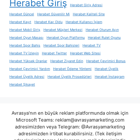
Herabet Giriş
Herabet Giriş Adresi
Herabet Güncel
Herabet Güvenilir Mi
Herabet Kaliteli Site
Herabet Kayıt
Herabet Kaç Oldu
Herabet Kullanıcı İşlem
Herabet Mobil Giriş
Herabet Müşteri Merkezi
Herabet Oturum Açın
Herabet Oyun Masası
Herabet Oyun Platformu
Herabet Rulet Oyunu
Herabet Spor Bahis
Herabet Spor Bahisleri
Herabet TV
Herabet TV İzleyin
Herabet Twitter
Herabet Web Sitesi
Herabet Yüksek Oranlar
Herabet Ziyaret Edin
Herabet Çevrimiçi Bonus
Herabet Çevrimiçi Yardım
Herabet Ödeme Yöntemi
Herabet Üyelik
Herabet Üyelik Adresi
Herabet Üyelik Prosedürleri
Herabet İnstagram
Herabet Şikayet
Avrasya'nın en büyük reklam platformunda olmak için
Microsoft Teams:
reklam@avrasyamarketing.com
adresimizden veya Telegram: @Avrasyamarketing
adresimizden irtibat kurabilirsiniz. (Tek iletişim