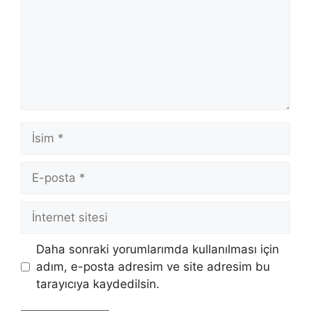
İsim
E-
posta
İnternet
sitesi
Daha sonraki yorumlarımda kullanılması için
adım, e-posta adresim ve site adresim bu
tarayıcıya kaydedilsin.