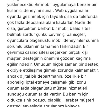
yüklenecektir. Bir mobil uygulamaya benzer bir
kullanıcı deneyimi sunar. Web uygulamaları
oyunda gezinmek için faydalı olsa da telefonda
çok fazla depolama alanı kaplarlar. Nadir de
olsa, gerçekten berbat bir mobil bahis sitesi
bulmak zordur çünkü çevrimiçi bahisçiler,
oyunculara olağanüstü mobil deneyimler sunma
sorumluluklarının tamamen farkındadır. Bir
çevrimiçi casino sitesi seçerken birçok kişi
müşteri desteğinin önemini gözden kaçırma
eğilimindedir. Umudum hiçbir zaman bir destek
ekibiyle etkileşime girmek zorunda kalmamaktır,
ancak dijital bir departmanın, özellikle bir
aboneliği iptal etmeye çalışmak gibi zorlu
durumlarda olağanüstü müşteri hizmetleri
sunduğu durumlar da vardır. Bu benim için
oldukça sinir bozucu olabilir. Herabet müşteri
desteği sayesinde sorularınızı kolayca