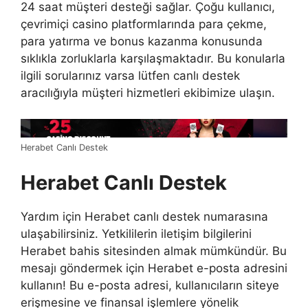
24 saat müşteri desteği sağlar. Çoğu kullanıcı,
çevrimiçi casino platformlarında para çekme,
para yatırma ve bonus kazanma konusunda
sıklıkla zorluklarla karşılaşmaktadır. Bu konularla
ilgili sorularınız varsa lütfen canlı destek
aracılığıyla müşteri hizmetleri ekibimize ulaşın.
Herabet Canlı Destek
Herabet Canlı Destek
Yardım için Herabet canlı destek numarasına
ulaşabilirsiniz. Yetkililerin iletişim bilgilerini
Herabet bahis sitesinden almak mümkündür. Bu
mesajı göndermek için Herabet e-posta adresini
kullanın! Bu e-posta adresi, kullanıcıların siteye
erişmesine ve finansal işlemlere yönelik