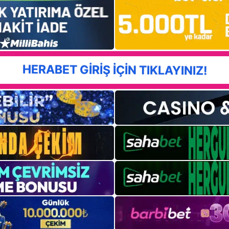
HERABET GİRİŞ İÇİN TIKLAYINIZ!