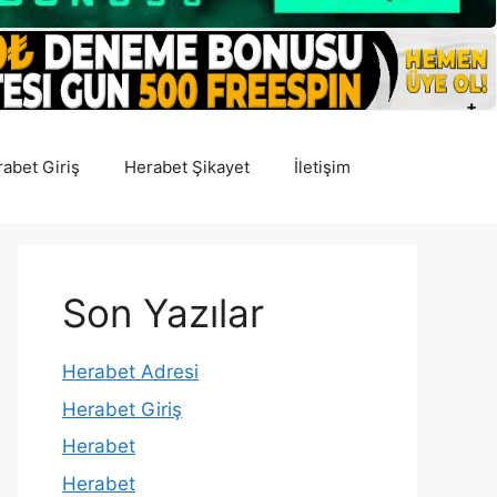
abet Giriş
Herabet Şikayet
İletişim
Son Yazılar
Herabet Adresi
Herabet Giriş
Herabet
Herabet