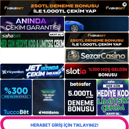
×
HERABET GİRİŞ İÇİN TIKLAYINIZ!