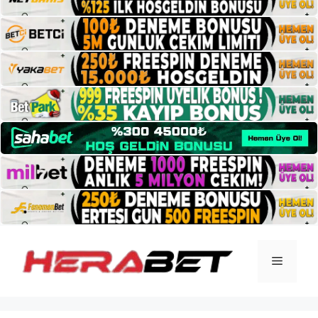
İçeriğe
atla
Menü