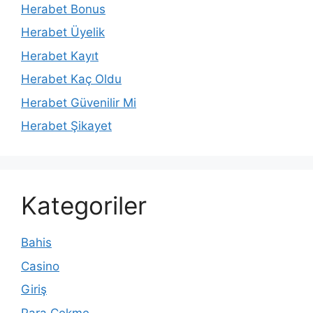
Herabet Bonus
Herabet Üyelik
Herabet Kayıt
Herabet Kaç Oldu
Herabet Güvenilir Mi
Herabet Şikayet
Kategoriler
Bahis
Casino
Giriş
Para Çekme