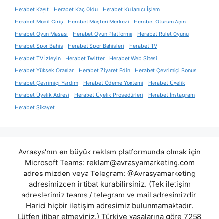
Herabet Kayıt
Herabet Kaç Oldu
Herabet Kullanıcı İşlem
Herabet Mobil Giriş
Herabet Müşteri Merkezi
Herabet Oturum Açın
Herabet Oyun Masası
Herabet Oyun Platformu
Herabet Rulet Oyunu
Herabet Spor Bahis
Herabet Spor Bahisleri
Herabet TV
Herabet TV İzleyin
Herabet Twitter
Herabet Web Sitesi
Herabet Yüksek Oranlar
Herabet Ziyaret Edin
Herabet Çevrimiçi Bonus
Herabet Çevrimiçi Yardım
Herabet Ödeme Yöntemi
Herabet Üyelik
Herabet Üyelik Adresi
Herabet Üyelik Prosedürleri
Herabet İnstagram
Herabet Şikayet
Avrasya'nın en büyük reklam platformunda olmak için
Microsoft Teams:
reklam@avrasyamarketing.com
adresimizden veya Telegram: @Avrasyamarketing
adresimizden irtibat kurabilirsiniz. (Tek iletişim
adreslerimiz teams / telegram ve mail adresimizdir.
Harici hiçbir iletişim adresimiz bulunmamaktadır.
Lütfen itibar etmeyiniz.) Türkiye yasalarına göre 7258