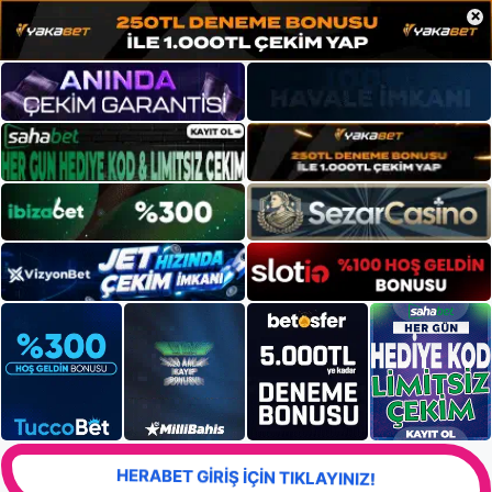
×
HERABET GİRİŞ İÇİN TIKLAYINIZ!