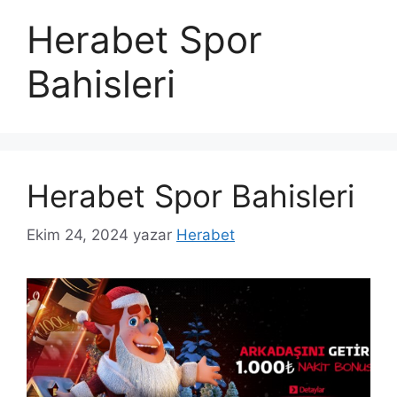
Herabet Spor
Bahisleri
Herabet Spor Bahisleri
Ekim 24, 2024
yazar
Herabet