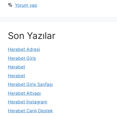
Yorum yap
Son Yazılar
Herabet Adresi
Herabet Giriş
Herabet
Herabet
Herabet Giriş Sayfası
Herabet Altyapı
Herabet İnstagram
Herabet Canlı Destek