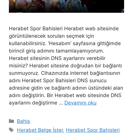
Herabet Spor Bahisleri Herabet web sitesinde
görüntülenecek soruları seçmek için
kullanabilirsiniz. ‘Hesabım’ sayfasına gittiğimde
birincil giriş adımını tamamlayamıyorum.
Herabet sitesinin DNS ayarlarını verebilir
misiniz? Herabet sitesine doğrudan bir bağlantı
sunmuyoruz. Cihazınızda internet bağlantısının
adını Herabet Spor Bahisleri DNS sunucu
adresine gidin ve bağlantı adının üstündeki alan
adını değiştirin. Bir Herabet web sitesinde DNS
ayarlarını değiştirme …
Devamını oku
Kategoriler
Bahis
Etiketler
Herabet Belge İster
,
Herabet Spor Bahisleri