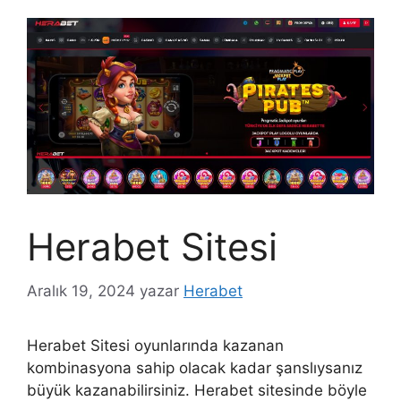
Herabet Sitesi
Aralık 19, 2024
yazar
Herabet
Herabet Sitesi oyunlarında kazanan
kombinasyona sahip olacak kadar şanslıysanız
büyük kazanabilirsiniz. Herabet sitesinde böyle