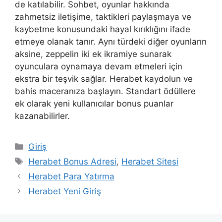
de katılabilir. Sohbet, oyunlar hakkında
zahmetsiz iletişime, taktikleri paylaşmaya ve
kaybetme konusundaki hayal kırıklığını ifade
etmeye olanak tanır. Aynı türdeki diğer oyunların
aksine, zeppelin iki ek ikramiye sunarak
oyunculara oynamaya devam etmeleri için
ekstra bir teşvik sağlar. Herabet kaydolun ve
bahis maceranıza başlayın. Standart ödüllere
ek olarak yeni kullanıcılar bonus puanlar
kazanabilirler.
Kategoriler
Giriş
Etiketler
Herabet Bonus Adresi
,
Herabet Sitesi
Herabet Para Yatırma
Herabet Yeni Giriş