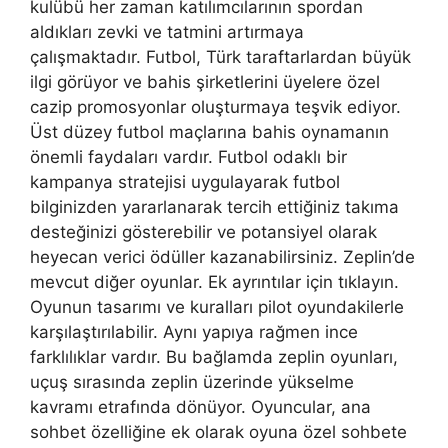
kulübü her zaman katılımcılarının spordan
aldıkları zevki ve tatmini artırmaya
çalışmaktadır. Futbol, ​​Türk taraftarlardan büyük
ilgi görüyor ve bahis şirketlerini üyelere özel
cazip promosyonlar oluşturmaya teşvik ediyor.
Üst düzey futbol maçlarına bahis oynamanın
önemli faydaları vardır. Futbol odaklı bir
kampanya stratejisi uygulayarak futbol
bilginizden yararlanarak tercih ettiğiniz takıma
desteğinizi gösterebilir ve potansiyel olarak
heyecan verici ödüller kazanabilirsiniz. Zeplin’de
mevcut diğer oyunlar. Ek ayrıntılar için tıklayın.
Oyunun tasarımı ve kuralları pilot oyundakilerle
karşılaştırılabilir. Aynı yapıya rağmen ince
farklılıklar vardır. Bu bağlamda zeplin oyunları,
uçuş sırasında zeplin üzerinde yükselme
kavramı etrafında dönüyor. Oyuncular, ana
sohbet özelliğine ek olarak oyuna özel sohbete