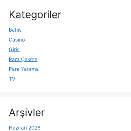
Kategoriler
Bahis
Casino
Giriş
Para Çekme
Para Yatırma
TV
Arşivler
Haziran 2026