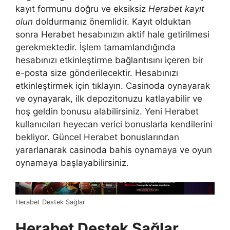
kayıt formunu doğru ve eksiksiz
Herabet kayıt
olun
doldurmanız önemlidir. Kayıt olduktan
sonra Herabet hesabınızın aktif hale getirilmesi
gerekmektedir. İşlem tamamlandığında
hesabınızı etkinleştirme bağlantısını içeren bir
e-posta size gönderilecektir. Hesabınızı
etkinleştirmek için tıklayın. Casinoda oynayarak
ve oynayarak, ilk depozitonuzu katlayabilir ve
hoş geldin bonusu alabilirsiniz. Yeni Herabet
kullanıcıları heyecan verici bonuslarla kendilerini
bekliyor. Güncel Herabet bonuslarından
yararlanarak casinoda bahis oynamaya ve oyun
oynamaya başlayabilirsiniz.
Herabet Destek Sağlar
Herabet Destek Sağlar