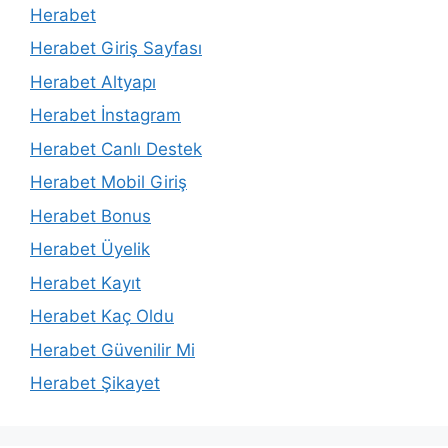
Herabet
Herabet Giriş Sayfası
Herabet Altyapı
Herabet İnstagram
Herabet Canlı Destek
Herabet Mobil Giriş
Herabet Bonus
Herabet Üyelik
Herabet Kayıt
Herabet Kaç Oldu
Herabet Güvenilir Mi
Herabet Şikayet